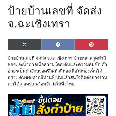
ป้ายบ้านเลขที่ จัดส่ง
จ.ฉะเชิงเทรา
Share
Share
Share
X
F
P
on
on
on
(
a
i
T
c
n
ป้ายบ้านเลขที่ จัดส่ง จ.ฉะเชิงเทรา ป้ายพลาสวูดทำสี
w
e
t
i
b
e
ทองและน้ำตาลเพื่อความโดดเด่นและความคมชัด ตัว
t
o
r
อักษรเป็นตัวอักษรอคริลิคทำสีทองเพื่อให้มองเห็นได้
t
o
e
e
k
s
อย่างเด่นชัด หากมีท่านที่เห็นแล้วสนใจติดต่อทางร้าน
r
t
เราได้เลยครับ พร้อมจัดส่งให้ทั่วไทย
)