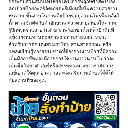
ยกระดับสวนสมุนไพรหรือโครงการพฤกษศาสตร์ของ
w
e
t
i
b
e
คุณด้วยป้ายอะคริลิคเกรดพรีเมียมที่เน้นความสวยงาม
t
o
r
ทนทาน ชิ้นงานในภาพคือป้ายข้อมูลสมุนไพรพื้นหลังสี
t
o
e
e
k
s
น้ำตาลเข้มตัดกับตัวอักษรและลวดลายสีทองให้ความ
r
t
รู้สึกหรูหราและอ่านง่าย มาพร้อมขาตั้งเหล็กปักดินที่
)
แข็งแรงทนทานต่อสภาพอากาศภายนอก เหมาะ
สำหรับการตกแต่งสวนยาไทย สวนสาธารณะ หรือ
แหล่งเรียนรู้ทางธรรมชาติที่ต้องการงานป้ายที่มีความ
เป็นมืออาชีพและมีอายุการใช้งานยาวนาน ไม่ว่าจะ
เป็นชื่อวิทยาศาสตร์หรือสรรพคุณทางยา เราจัดวาง
เลย์เอาต์ให้ดูสะอาดตาและส่งเสริมภาพลักษณ์ที่ดีให้
กับสถานที่ของคุณ