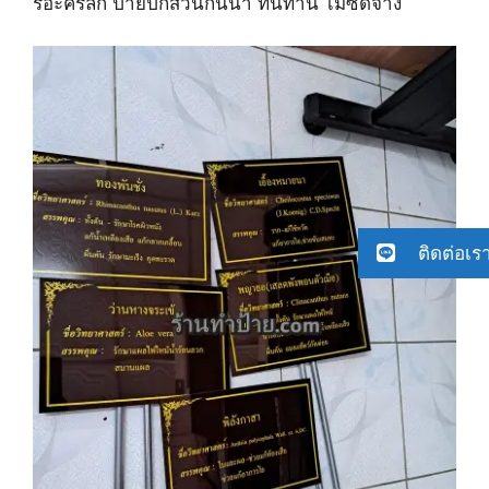
รอะคริลิก ป้ายปักสวนกันน้ำ ทนทาน ไม่ซีดจาง
ติดต่อเร