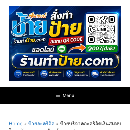
Skip
to
content
Menu
Home
»
ป้ายอะคริลิค
»
ป้ายบริจาคอะคริลิคเงินสมทบ