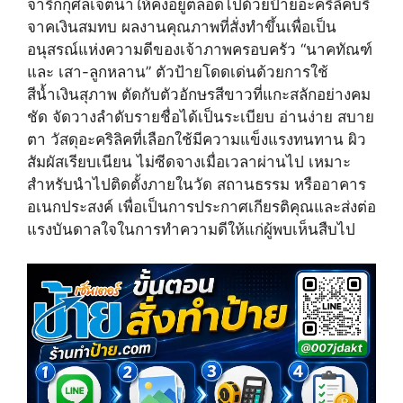
จารึกกุศลเจตนาให้คงอยู่ตลอดไปด้วยป้ายอะคริลิคบริ
w
e
t
i
b
e
จาคเงินสมทบ ผลงานคุณภาพที่สั่งทำขึ้นเพื่อเป็น
t
o
r
อนุสรณ์แห่งความดีของเจ้าภาพครอบครัว “นาคทัณฑ์
t
o
e
e
k
s
และ เสา-ลูกหลาน” ตัวป้ายโดดเด่นด้วยการใช้
r
t
สีน้ำเงินสุภาพ ตัดกับตัวอักษรสีขาวที่แกะสลักอย่างคม
)
ชัด จัดวางลำดับรายชื่อได้เป็นระเบียบ อ่านง่าย สบาย
ตา วัสดุอะคริลิคที่เลือกใช้มีความแข็งแรงทนทาน ผิว
สัมผัสเรียบเนียน ไม่ซีดจางเมื่อเวลาผ่านไป เหมาะ
สำหรับนำไปติดตั้งภายในวัด สถานธรรม หรืออาคาร
อเนกประสงค์ เพื่อเป็นการประกาศเกียรติคุณและส่งต่อ
แรงบันดาลใจในการทำความดีให้แก่ผู้พบเห็นสืบไป