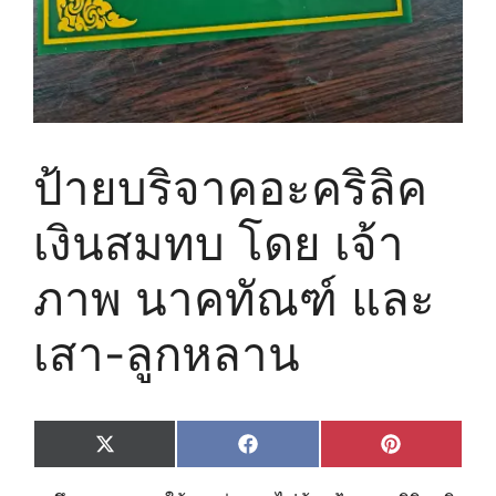
ป้ายบริจาคอะคริลิค
เงินสมทบ โดย เจ้า
ภาพ นาคทัณฑ์ และ
เสา-ลูกหลาน
Share
Share
Share
X
F
P
on
on
on
(
a
i
T
c
n