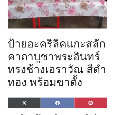
ป้ายอะคริลิคแกะสลัก
คาถาบูชาพระอินทร์
ทรงช้างเอราวัณ สีดำ
ทอง พร้อมขาตั้ง
Share
Share
Share
X
F
P
on
on
on
(
a
i
T
c
n