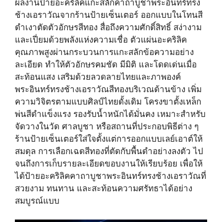
ผลงานป้ายอะคริลิคแกะสลักคาถาบูชาพระอินทร์ทรง
w
e
t
i
b
e
ช้างเอราวัณจากร้านป้ายเซ็นเตอร์ ออกแบบในโทนสี
t
o
r
ดำเงาตัดตัวอักษรสีทอง สื่อถึงความศักดิ์สิทธิ์ สง่างาม
t
o
e
e
k
s
และเปี่ยมด้วยพลังแห่งความเชื่อ ตัวแผ่นอะคริลิค
r
t
คุณภาพสูงผ่านกระบวนการแกะสลักข้อความอย่าง
)
ละเอียด ทำให้ตัวอักษรคมชัด มีมิติ และโดดเด่นเมื่อ
สะท้อนแสง เสริมด้วยลวดลายไทยและภาพองค์
พระอินทร์ทรงช้างเอราวัณสีทองบริเวณด้านข้าง เพิ่ม
ความวิจิตรตามแบบศิลป์ไทยดั้งเดิม โครงขาตั้งเหล็ก
พ่นสีดำแข็งแรง รองรับน้ำหนักได้มั่นคง เหมาะสำหรับ
จัดวางในวัด ศาลบูชา หรือสถานที่ประกอบพิธีต่าง ๆ
ร้านป้ายเซ็นเตอร์ใส่ใจตั้งแต่การออกแบบเลย์เอาต์ให้
สมดุล การเลือกเฉดสีทองที่ตัดกับพื้นดำอย่างลงตัว ไป
จนถึงการเก็บรายละเอียดขอบงานให้เรียบร้อย เพื่อให้
ได้ป้ายอะคริลิคคาถาบูชาพระอินทร์ทรงช้างเอราวัณที่
สวยงาม ทนทาน และสะท้อนความศรัทธาได้อย่าง
สมบูรณ์แบบ