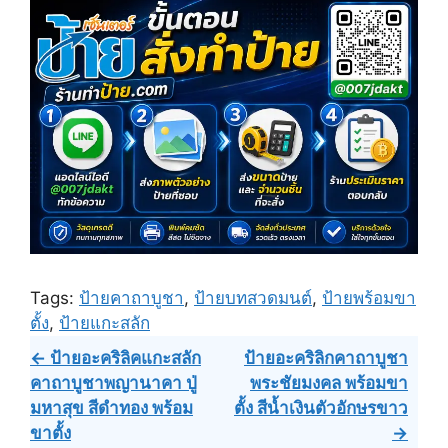
Tags:
ป้ายคาถาบูชา
,
ป้ายบทสวดมนต์
,
ป้ายพร้อมขา
ตั้ง
,
ป้ายแกะสลัก
Post
← ป้ายอะคริลิคแกะสลัก
ป้ายอะคริลิกคาถาบูชา
คาถาบูชาพญานาคา ปู่
พระชัยมงคล พร้อมขา
navigation
มหาสุข สีดำทอง พร้อม
ตั้ง สีน้ำเงินตัวอักษรขาว
ขาตั้ง
→