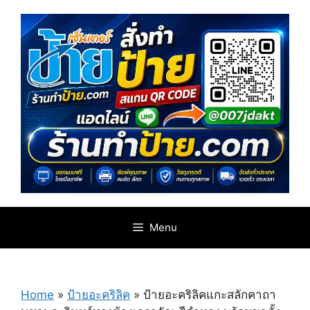
Skip
to
content
Menu
Home
»
ป้ายอะคริลิค
»
ป้ายอะคริลิคแกะสลักคาถา