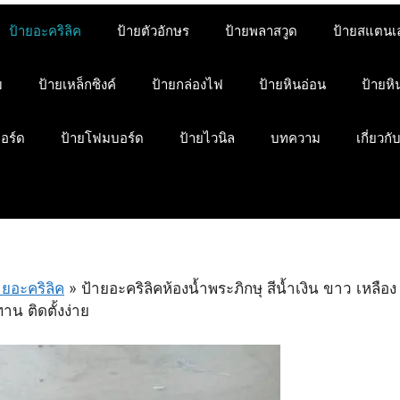
ป้ายอะคริลิค
ป้ายตัวอักษร
ป้ายพลาสวูด
ป้ายสแตนเ
ม
ป้ายเหล็กซิงค์
ป้ายกล่องไฟ
ป้ายหินอ่อน
ป้ายห
บอร์ด
ป้ายโฟมบอร์ด
ป้ายไวนิล
บทความ
เกี่ยวกั
ายอะคริลิค
»
ป้ายอะคริลิคห้องน้ำพระภิกษุ สีน้ำเงิน ขาว เหลือง
น ติดตั้งง่าย