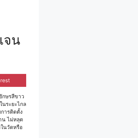
ดเจน
e
rest
วอักษรสีขาว
ู่ในระยะไกล
การติดตั้ง
าน ไม่หลุด
ยในวัดหรือ