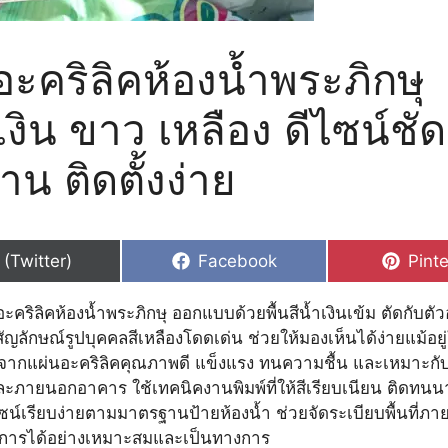
อะคริลิคห้องน้ำพระภิกษุ
ำเงิน ขาว เหลือง ดีไซน์ชั
น ติดตั้งง่าย
hare
Share
Shar
 (Twitter)
Facebook
Pinte
n
on
on
คริลิคห้องน้ำพระภิกษุ ออกแบบด้วยพื้นสีน้ำเงินเข้ม ตัดกับตั
ัญลักษณ์รูปบุคคลสีเหลืองโดดเด่น ช่วยให้มองเห็นได้ง่ายแม้อย
ตจากแผ่นอะคริลิคคุณภาพดี แข็งแรง ทนความชื้น และเหมาะกับ
ละภายนอกอาคาร ใช้เทคนิคงานพิมพ์ที่ให้สีเรียบเนียน ติดทนน
ซน์เรียบง่ายตามมาตรฐานป้ายห้องน้ำ ช่วยจัดระเบียบพื้นที่ภา
ชการได้อย่างเหมาะสมและเป็นทางการ