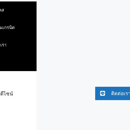
ลส
ินแกรนิต
บเรา
ติดต่อเร
 ดีไซน์