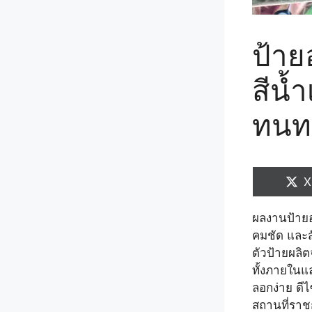
ป้าย
สีน้
ทนทา
S
X
o
ผลงานป้ายอะ
คมชัด และส
ตัวป้ายผลิ
ทั้งภายในแ
ลอกง่าย ดีไ
สถานที่รา