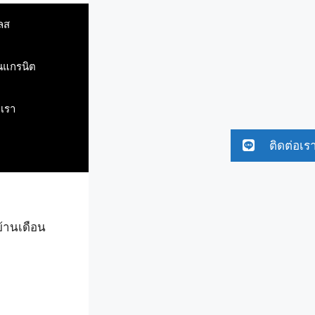
ลส
ินแกรนิต
บเรา
ติดต่อเร
บ้านเดือน