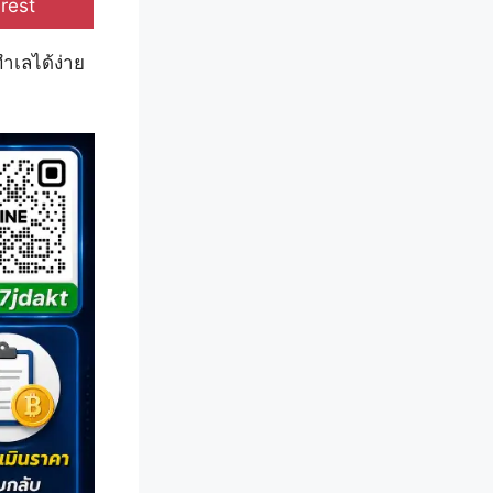
e
rest
ทำเลได้ง่าย