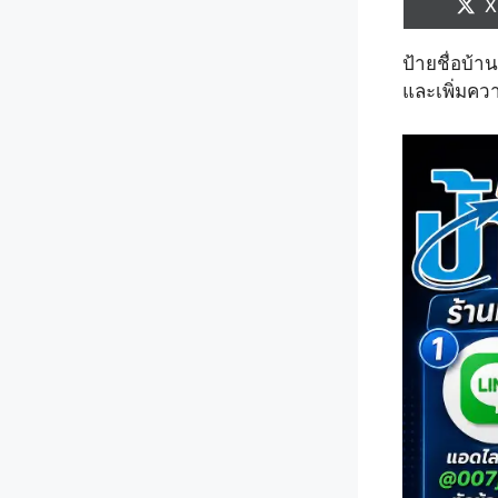
S
X
o
ป้ายชื่อบ้า
และเพิ่มค