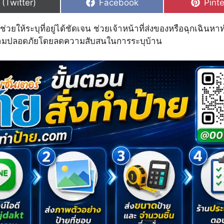
hare
Share
Shar
 (Twitter)
Facebook
Pinte
n
on
on
นช่วยให้ระบุที่อยู่ได้ชัดเจน ช่วยเจ้าหน้าที่ส่งของหรือฉุกเฉินหา
วามปลอดภัยโดยลดความสับสนในการระบุบ้าน