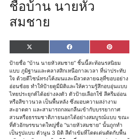
ชื่อบ้าน นายหัว
สมชาย
Share
Share
Share
X
F
P
on
on
on
(
a
i
T
c
n
ป้ายชื่อ “บ้าน นายหัวสมชาย” ชิ้นนี้สะท้อนรสนิยม
w
e
t
i
b
e
แบบ ภูมิฐานและคลาสสิกเหนือกาลเวลา ที่น่าประทับ
t
o
r
ใจ ด้วยดีไซน์ทรงโค้งมนและมีลวดลายฉลุที่ขอบอย่าง
t
o
e
e
k
s
อ่อนช้อย ทำให้ป้ายดูมีมิติและให้ความรู้สึกอบอุ่นแบบ
r
t
ไทยประยุกต์ได้อย่างลงตัว ตัวป้ายเลือกใช้ สีครีมอ่อน
)
หรือสีขาวนวล เป็นพื้นหลัง ซึ่งมอบความสง่างาม
สะอาดตา และสามารถกลมกลืนเข้ากับบรรยากาศ
สวนหรือธรรมชาติภายนอกได้อย่างสมบูรณ์แบบ ขณะ
ที่ตัวอักษรขนาดใหญ่ชื่อ “นายหัวสมชาย” นั้นถูกทำ
เป็นรูปแบบ ตัวนูน 3 มิติ สีดำเข้มที่โดดเด่นตัดกับพื้น