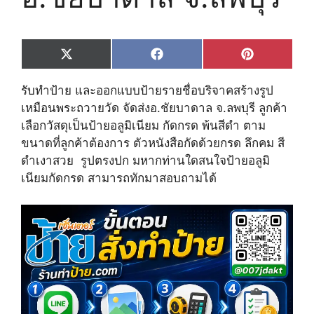
Share
Share
Share
X
F
P
on
on
on
(
a
i
T
c
n
รับทำป้าย และออกแบบป้ายรายชื่อบริจาคสร้างรูป
w
e
t
i
b
e
เหมือนพระถวายวัด จัดส่ง​อ.ชัยบาดาล​ จ.ลพบุรี ลูกค้า
t
o
r
เลือกวัสดุเป็นป้ายอลูมิเนียม กัดกรด พ้นสีดำ ตาม
t
o
e
e
k
s
ขนาดที่ลูกค้าต้องการ ตัวหนังสือกัดด้วยกรด ลึกคม สี
r
t
ดำเงาสวย รูปตรงปก มหากท่านใดสนใจป้ายอลูมิ
)
เนียมกัดกรด สามารถทักมาสอบถามได้