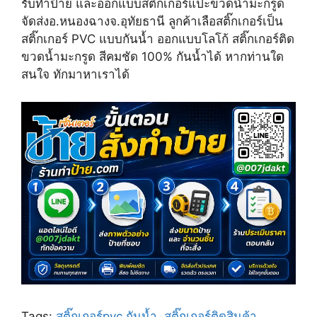
รับทำป้าย และออกแบบสติ๊กเกอร์แปะขวดน้ำมะกรูด
w
e
t
i
b
e
จัดส่ง​อ.หนองฉาง​จ.อุทัยธานี ลูกค้าเลือสติ๊กเกอร์เป็น
t
o
r
สติ๊กเกอร์ PVC แบบกันน้ำ ออกแบบโลโก้ สติ๊กเกอร์ติด
t
o
e
e
k
s
ขวดน้ำมะกรูด สีคมชัด 100% กันน้ำได้ หากท่านใด
r
t
สนใจ ทักมาหาเราได้
)
Tags:
สติ๊กเกอร์pvc กันน้ำ
,
สติ๊กเกอร์ติดสินค้า
,