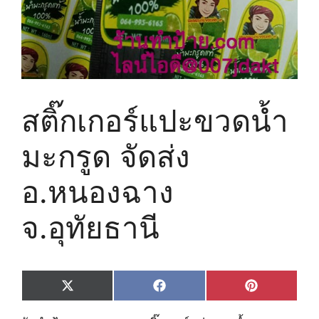
สติ๊กเกอร์แปะขวดน้ำ
มะกรูด จัดส่ง​
อ.หนองฉาง​
จ.อุทัยธานี
Share
Share
Share
X
F
P
on
on
on
(
a
i
T
c
n