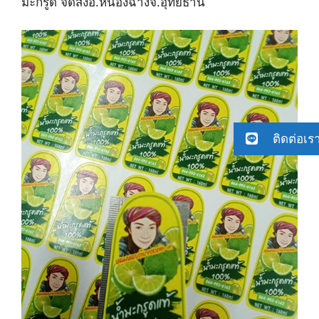
มะกรูด จัดส่ง​อ.หนองฉาง​จ.อุทัยธานี
ติดต่อเร