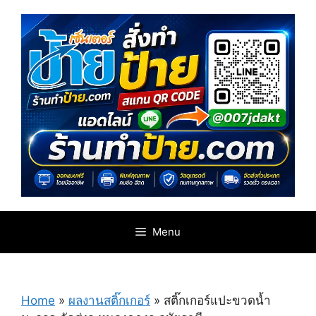
Skip
to
content
Menu
Home
»
ผลงานสติ๊กเกอร์
»
สติ๊กเกอร์แปะขวดน้ำ