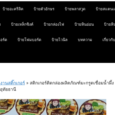
ป้ายอะคริลิค
ป้ายตัวอักษร
ป้ายพลาสวูด
ป้ายสแตนเ
ม
ป้ายเหล็กซิงค์
ป้ายกล่องไฟ
ป้ายหินอ่อน
ป้ายห
บอร์ด
ป้ายโฟมบอร์ด
ป้ายไวนิล
บทความ
เกี่ยวกั
งานสติ๊กเกอร์
»
สติกเกอร์ติดกล่องผลิตภัณฑ์​มะกรูดเชื่อมน้ำผึ้ง​ จ
อุทัยธานี