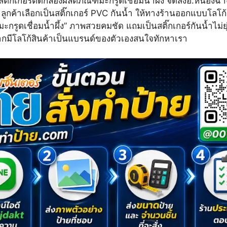
ิกเกอร์ติดกล่องผลิตภัณฑ์​มะกรูดเชื่อมน้ำผึ้ง​ จัดส่ง​อ.​หนองฉาง
 ลูกค้าเลือกเป็นสติ๊กเกอร์ PVC กันน้ำ ให้ทางร้านออกแบบโลโก้
มะกรูดเชื่อมน้ำผึ้ง” ภาพสวยคมชัด แถมเป็นสติ๊กเกอร์กันน้ำไม่ย
มีโลโก้สินค้าเป็นแบรนด์ของตัวเองสนใจทักหาเรา