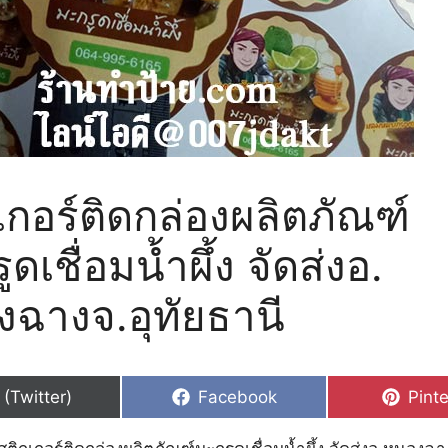
เกอร์ติดกล่องผลิตภัณฑ์​
ดเชื่อมน้ำผึ้ง​ จัดส่ง​อ.​
ฉาง​จ.อุทัยธานี
hare
Share
Shar
 (Twitter)
Facebook
Pinte
n
on
on