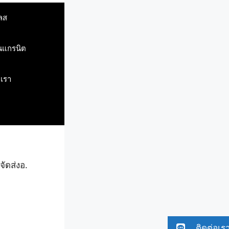
ลส
ินแกรนิต
บเรา
ัดส่ง​อ.​
ติดต่อเร