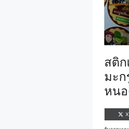
สติก
มะกรู
หนอง
S
X
o