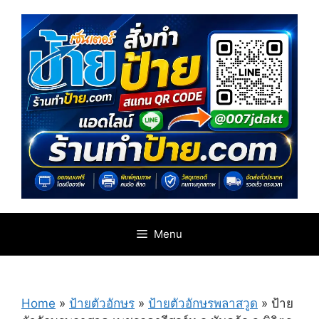
Skip
to
content
Menu
Home
»
ป้ายตัวอักษร
»
ป้ายตัวอักษรพลาสวูด
»
ป้าย