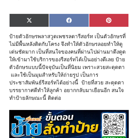
Share
Share
Share
X
F
P
on
on
on
(
a
i
T
c
n
ป้ายตัวอักษรพลาสวูดเพชรลดารีสอร์ท เป็นตัวอักษรที่
w
e
t
i
b
e
ไม่มีพื้นหลังติดกับโครง จึงทำให้ตัวอักษรลอยทำให้ดู
t
o
r
เด่นชัดมาก เป็นที่สนใจของคนที่ผ่านไปผ่านมาดึงดูด
t
o
e
e
k
s
ให้เข้ามาใช้บริการของรีสอร์ทได้เป็นอย่างดีเลย ป้าย
r
t
ตัวอักษรแบบนี้ปัจจุบันเป็นที่นิยม เพราะสวยสะดุดตา
)
และใช้เป็นมุมสำหรับให้ถ่ายรูป เป็นการ
ประชาสัมพันธ์รีสอร์ทได้อย่างนี้ ป้ายที่สวย สะดุดตา
บรรยากาศดีทำให้ลูกค้า อยากกลับมาเยือนอีก สนใจ
ทำป้ายลักษณะนี้ ติดต่อ