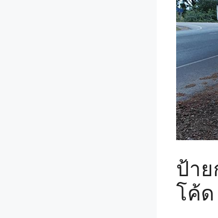
ป้าย
โค้ด