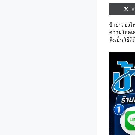
S
X
o
ป้ายกล่องไฟ
ความโดดเด่
จึงเป็นวิธี