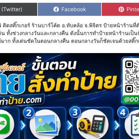
hare
Share
Shar
 (Twitter)
Facebook
Pinte
n
on
on
 ติดสติ๊กเกอร์ ร้านบาร์โค้ด อ.ทับคล้อ จ.พิจิตร ป้ายหน้าร้านที่
น ทั้งช่วงกลางวันและกลางคืน ดังนั้นการทำป้ายหน้าร้านเป็น
ที่ดีมาก ทั้งเด่นชัดในตอนกลางคืน ตอนกลางวันก็ชัดเจนด้วยสติ๊ก