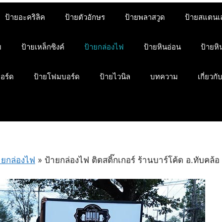
ป้ายอะคริลิค
ป้ายตัวอักษร
ป้ายพลาสวูด
ป้ายสแตนเ
ม
ป้ายเหล็กซิงค์
ป้ายกล่องไฟ
ป้ายหินอ่อน
ป้ายห
บอร์ด
ป้ายโฟมบอร์ด
ป้ายไวนิล
บทความ
เกี่ยวกั
ายกล่องไฟ
»
ป้ายกล่องไฟ ติดสติ๊กเกอร์ ร้านบาร์โค้ด อ.ทับคล้อ 