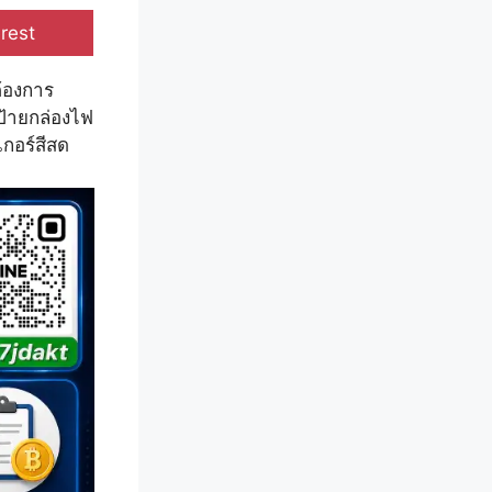
e
rest
ต้องการ
ป้ายกล่องไฟ
เกอร์สีสด