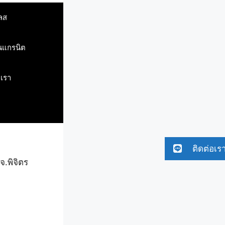
ลส
ินแกรนิต
บเรา
ติดต่อเร
จ.พิจิตร