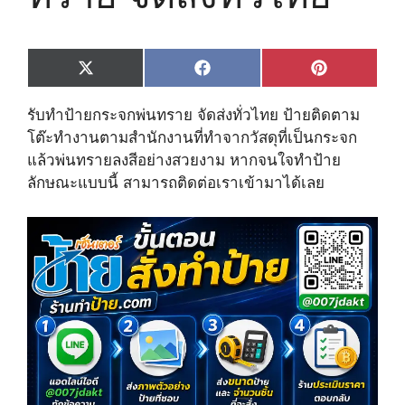
Share
Share
Share
X
F
P
on
on
on
(
a
i
T
c
n
รับทำป้ายกระจกพ่นทราย จัดส่งทั่วไทย ป้ายติดตาม
w
e
t
i
b
e
โต๊ะทำงานตามสำนักงานที่ทำจากวัสดุที่เป็นกระจก
t
o
r
แล้วพ่นทรายลงสีอย่างสวยงาม หากจนใจทำป้าย
t
o
e
e
k
s
ลักษณะแบบนี้ สามารถติดต่อเราเข้ามาได้เลย
r
t
)