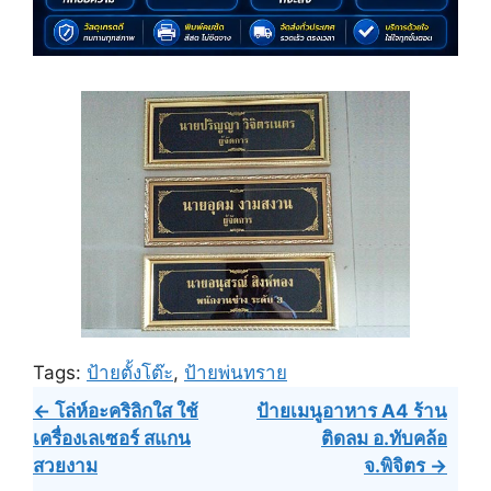
Tags:
ป้ายตั้งโต๊ะ
,
ป้ายพ่นทราย
Post
← โล่ห์อะคริลิกใส ใช้
ป้ายเมนูอาหาร A4 ร้าน
เครื่องเลเซอร์ สแกน
ติดลม อ.ทับคล้อ
navigation
สวยงาม
จ.พิจิตร →