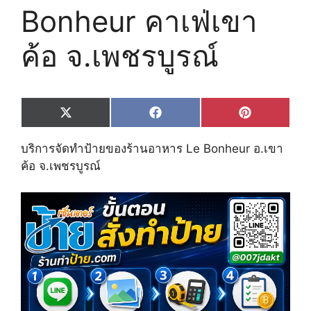
Bonheur คาเฟ่เขา
ค้อ จ.เพชรบูรณ์
Share
Share
Share
X
F
P
on
on
on
(
a
i
T
c
n
บริการจัดทำป้ายของร้านอาหาร Le Bonheur อ.เขา
w
e
t
i
b
e
ค้อ จ.เพชรบูรณ์
t
o
r
t
o
e
e
k
s
r
t
)