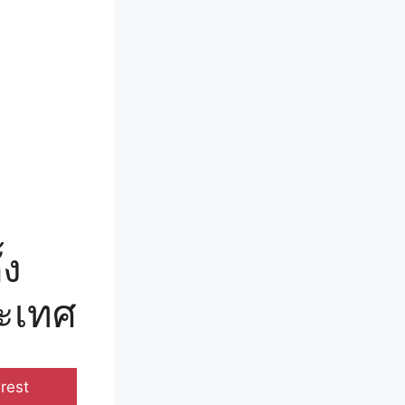
้ง
ระเทศ
e
rest