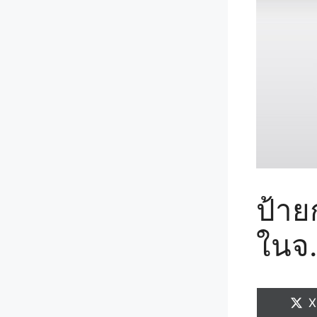
ป้าย
ในจ.
S
X
o