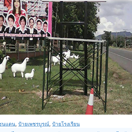
ยชนแดน
,
ป้ายเพชรบูรณ์
,
ป้ายโรงเรียน