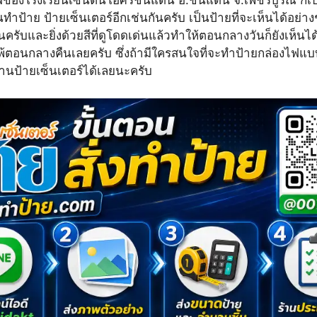
ฟของโรงเรียนเซนต์นีโอศรีชนแดน อ.ชนแดน จ.เพชรบูรณ์ ก็เป็
ำป้าย ป้ายเซ็นเตอร์อีกเช่นกันครับ เป็นป้ายที่จะเห็นได้อย่า
รับและยิ่งด้วยสีที่ดูโดดเด่นแล้วทำให้ตอนกลางวันก็ยังเห็นได
พ้ตอนกลางคืนเลยครับ ซึ่งถ้ามีใครสนใจที่จะทำป้ายกล่องไฟแบ
ร้านป้ายเซ็นเตอร์ได้เลยนะครับ