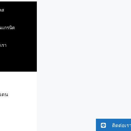
ลส
ินแกรนิต
บเรา
นแดน
ติดต่อเร