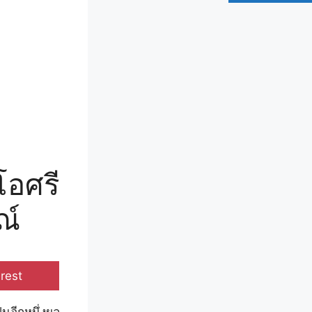
โอศรี
ณ์
e
rest