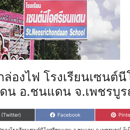
กล่องไฟ โรงเรียนเซนต์นี
ดน อ.ชนแดน จ.เพชรบูร
hare
Share
Shar
 (Twitter)
Facebook
Pinte
n
on
on