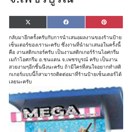
Share
Share
Share
X
F
P
on
on
on
(
a
i
T
c
n
กลับมาอีกครั้งครับกับการนำเสนอผลงานของร้านป้าย
w
e
t
i
b
e
เซ็นเตอร์ของเรานะครับ ซึ่งงานที่นำมาเสนอในครั้งนี้
t
o
r
คือ งานสติกเกอร์ครับ เป็นงานสติกเกอร์ร้านไอศกรีม
t
o
e
e
k
s
เมก้าไอศกรีม อ.ชนแดน จ.เพชรบูรณ์ ครับ เป็นงาน
r
t
สวยงามๆอีกชิ้นนึงนะครับ ถ้ามีใครที่สนใจอยากทำสติ
)
กเกอร์แบบนี้ก็สามารถติดต่อมาที่ร้านป้ายเซ็นเตอร์ได้
เลยนะครับ