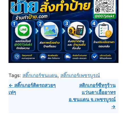
Tags:
สติ๊กเกอร์ชนแดน
,
สติ๊กเกอร์เพชรบูรณ์
Post
← สติ๊กเกอร์ติดรถสวยๆ
สติกเกอร์ซีทรูร้าน
เท่ๆ
แว่นตาเอื้ออาทร
navigation
อ.ชนแดน จ.เพชรบูรณ์
→