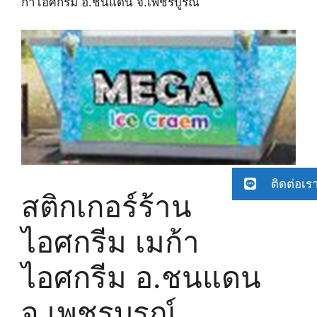
ก้าไอศกรีม อ.ชนแดน จ.เพชรบูรณ์
ติดต่อเร
สติกเกอร์ร้าน
ไอศกรีม เมก้า
ไอศกรีม อ.ชนแดน
จ.เพชรบูรณ์