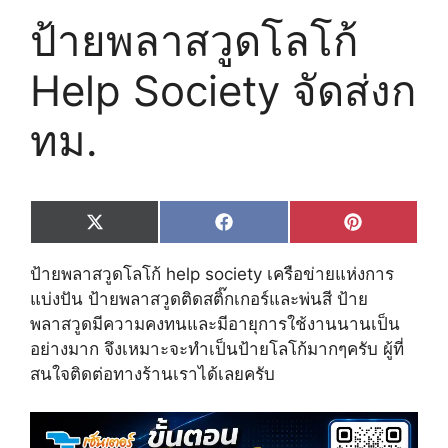
ป้ายพลาสวูดโลโก้
Help Society จัด​ส่งก
ทม.
Share
Share
Share
X
F
P
on
on
on
(
a
i
T
c
n
ป้ายพลาสวูดโลโก้ help society เครือข่ายแห่งการ
w
e
t
i
b
e
แบ่งปัน ป้ายพลาสวูดติดสติ๊กเกอร์และพ่นสี ป้าย
t
o
r
พลาสวูดมีความคงทนและมีอายุการใช้งานนานเป็น
t
o
e
e
k
s
อย่างมาก จึงเหมาะจะทำเป็นป้ายโลโก้มากๆครับ ผู้ที่
r
t
สนใจติดต่อทางร้านเราได้เลยครับ
)