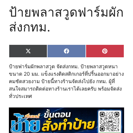
ป้ายพลาสวูดฟาร์มผัก
ส่งกทม.
Share
Share
Share
X
F
P
on
on
on
(
a
i
T
c
n
ป้ายฟาร์มผักพลาสวูด จัดส่งกทม. ป้ายพลาสวูดหนา
w
e
t
i
b
e
ขนาด 20 มม. แข็งแรงติดสติกเกอร์ที่ปริ้นออกมาอย่าง
t
o
r
คมชัดสวยงาม ป้ายนี้ทางร้านจัดส่งไปยัง กทม. ผู้ที่
t
o
e
e
k
s
สนใจสมารถติดต่อทางร้านเราได้เลยครับ พร้อมจัดส่ง
r
t
ทั่วประเทศ
)