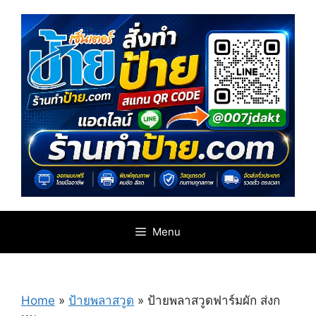
Skip
to
content
Menu
Home
»
ป้ายพลาสวูด
»
ป้ายพลาสวูดฟาร์มผัก ส่งก