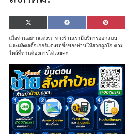
Share
Share
Share
X
F
P
on
on
on
(
a
i
T
c
n
เมื่อท่านอยากแต่งรถ ทางร้านเรามีบริการออกแบบ
w
e
t
i
b
e
และผลิตสติ๊กเกอร์แต่งรถซิ่งของท่านให้สวยถูกใจ ตาม
t
o
r
ไตล์ที่ท่านต้องการได้เลยค่ะ
t
o
e
e
k
s
r
t
)