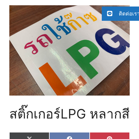
ติดต่อเร
สติ๊กเกอร์LPG หลากสี