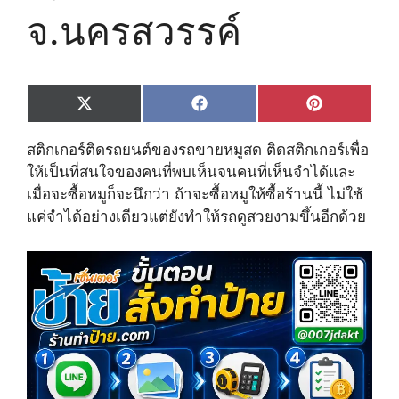
จ.นครสวรรค์
Share
Share
Share
X
F
P
on
on
on
(
a
i
T
c
n
สติกเกอร์ติดรถยนต์ของรถขายหมูสด ติดสติกเกอร์เพื่อ
w
e
t
i
b
e
ให้เป็นที่สนใจของคนที่พบเห็นจนคนที่เห็นจำได้และ
t
o
r
เมื่อจะซื้อหมูก็จะนึกว่า ถ้าจะซื้อหมูให้ซื้อร้านนี้ ไม่ใช้
t
o
e
e
k
s
แค่จำได้อย่างเดียวแต่ยังทำให้รถดูสวยงามขึ้นอีกด้วย
r
t
)