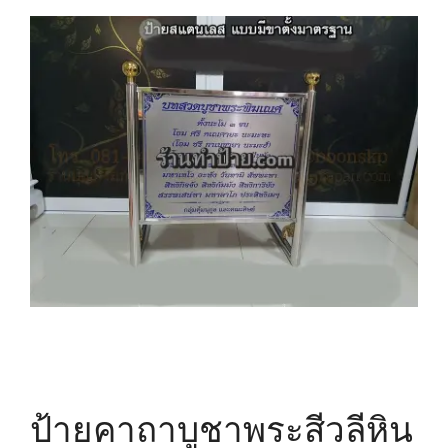
ป้ายคาถาบูชาพระสีวลีหิน