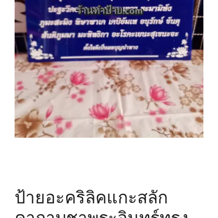
ป้ายอะคริลิคแกะสลัก
คาถาบูชาพระอินทร์ทรง