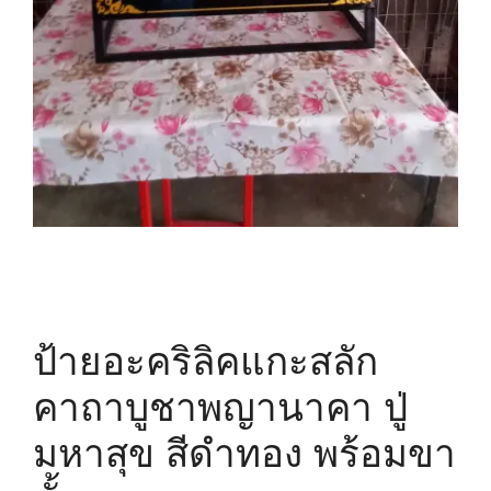
ป้ายอะคริลิคแกะสลัก
คาถาบูชาพญานาคา ปู่
มหาสุข สีดำทอง พร้อมขา