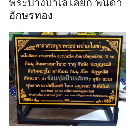
พระปางป่าเลไลยก์ พื้นดำ
อักษรทอง