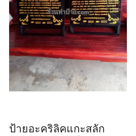
ป้ายอะคริลิคแกะสลัก