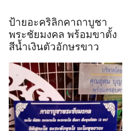
ป้ายอะคริลิกคาถาบูชา
พระชัยมงคล พร้อมขาตั้ง
สีน้ำเงินตัวอักษรขาว