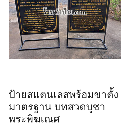
ป้ายสแตนเลสพร้อมขาตั้ง
มาตรฐาน บทสวดบูชา
พระพิฆเณศ