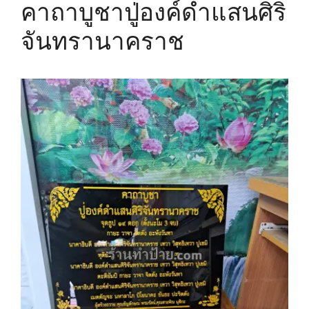
คาถาบูชาปู่องค์ดำแสนศิริ
จันทรานาคราช